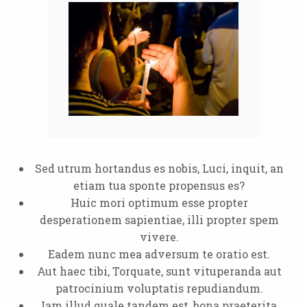
Sed utrum hortandus es nobis, Luci, inquit, an
etiam tua sponte propensus es?
Huic mori optimum esse propter
desperationem sapientiae, illi propter spem
vivere.
Eadem nunc mea adversum te oratio est.
Aut haec tibi, Torquate, sunt vituperanda aut
patrocinium voluptatis repudiandum.
Iam illud quale tandem est, bona praeterita