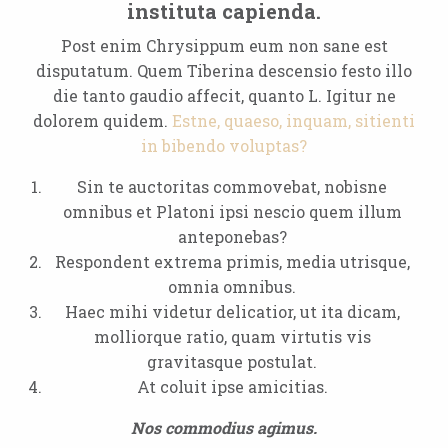
instituta capienda.
Post enim Chrysippum eum non sane est
disputatum. Quem Tiberina descensio festo illo
die tanto gaudio affecit, quanto L. Igitur ne
dolorem quidem.
Estne, quaeso, inquam, sitienti
in bibendo voluptas?
Sin te auctoritas commovebat, nobisne
omnibus et Platoni ipsi nescio quem illum
anteponebas?
Respondent extrema primis, media utrisque,
omnia omnibus.
Haec mihi videtur delicatior, ut ita dicam,
molliorque ratio, quam virtutis vis
gravitasque postulat.
At coluit ipse amicitias.
Nos commodius agimus.